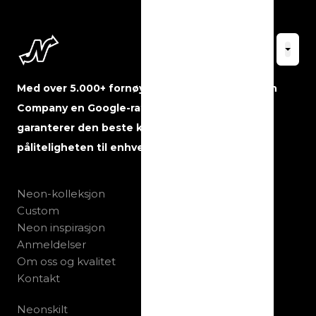
Med over 5.000+ fornøyde kunder har The Neon
Company en Google-rating på 5 stjerner og
garanterer den beste kvaliteten, servicen og
påliteligheten til enhver tid.
Neon-kolleksjon
Custom
Neon inspirasjon
Anmeldelser
Om oss og kvalitet
Kontakt
Neonskilt