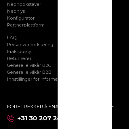
Neonbokstaver
Neonlys
Konfigurator
Partnerplattform
FAQ
Personvernerklæring
Fraktpolicy
Returnerer
Generelle vilkår B2C
Generelle vilkår B2B
Innstillinger for informasjonskapsler
FORETREKKER Å SNAKKE MED OSS DIREKTE:
+31 30 207 24 67