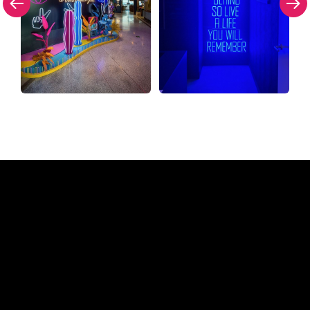
Hvorfor et neonskilt fra The
Neon Company
REGULAR
SUPPLIERS