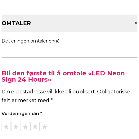
OMTALER
Det er ingen omtaler ennå.
Bli den første til å omtale «LED Neon
Sign 24 Hours»
Din e-postadresse vil ikke bli publisert.
Obligatoriske
felt er merket med
*
Vurderingen din
*
1 av 5
2 av 5
3 av 5
4 av 5
5 av 5
stjerner
stjerner
stjerner
stjerner
stjerner