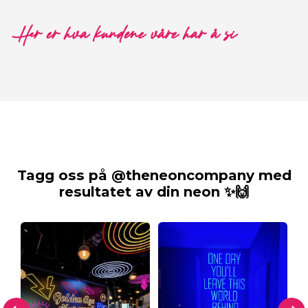
Her er hva kundene våre har å si
Tagg oss på @theneoncompany med
resultatet av din neon ✨🙌