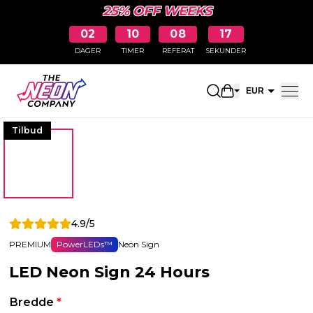
25% OFF WEEKS
02
10
08
16
DAGER
TIMER
REFERAT
SEKUNDER
Åpne handleku
EUR
NOK
Tilbud
4.9/5
PREMIUM
PowerLEDs™
Neon Sign
LED Neon Sign 24 Hours
Bredde
*