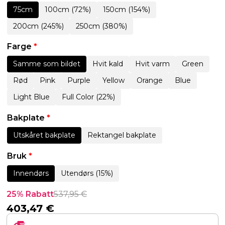
75cm
100cm (72%)
150cm (154%)
200cm (245%)
250cm (380%)
Farge
*
Samme som bildet
Hvit kald
Hvit varm
Green
Rød
Pink
Purple
Yellow
Orange
Blue
Light Blue
Full Color (22%)
Bakplate
*
Utskåret bakplate
Rektangel bakplate
Bruk
*
Innendørs
Utendørs (15%)
25% Rabatt
537,95
€
403,47
€