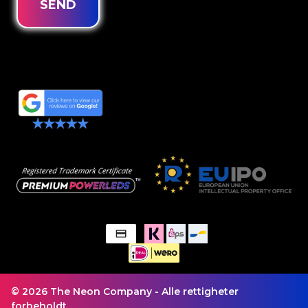
SEND
© 2026 The Neon Company - Alle rettigheter
forbeholdt.