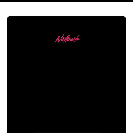
Nettverk
Våre kunder
Neonspesialistene i The Neon Company
er klare til å forvandle firmanavnet,
logoen eller merkevaren din til
neonbelysning på en stemningsfull og
kraftfull måte. Med over 5000+
selskaper og velkjente merkevarer i
kundebasen vår, har du kommet til rett
sted for et holdbart neonskilt til den
laveste prisgarantien.