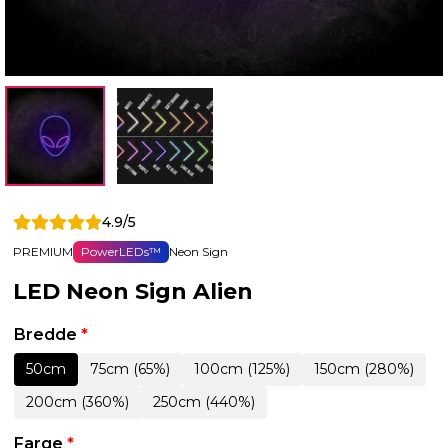
4.9/5
PREMIUM
PowerLEDs™
Neon Sign
LED Neon Sign Alien
Bredde
*
50cm
75cm (65%)
100cm (125%)
150cm (280%)
200cm (360%)
250cm (440%)
Farge
*