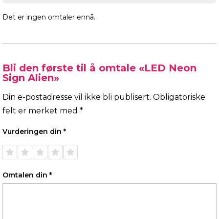
Det er ingen omtaler ennå.
Bli den første til å omtale «LED Neon
Sign Alien»
Din e-postadresse vil ikke bli publisert.
Obligatoriske
felt er merket med
*
Vurderingen din
*
1 av 5
2 av 5
3 av 5
4 av 5
5 av 5
stjerner
stjerner
stjerner
stjerner
stjerner
Omtalen din
*