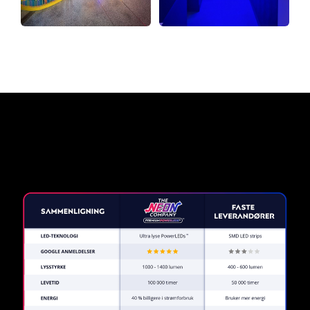
Hvorfor et neonskilt fra The
Neon Company