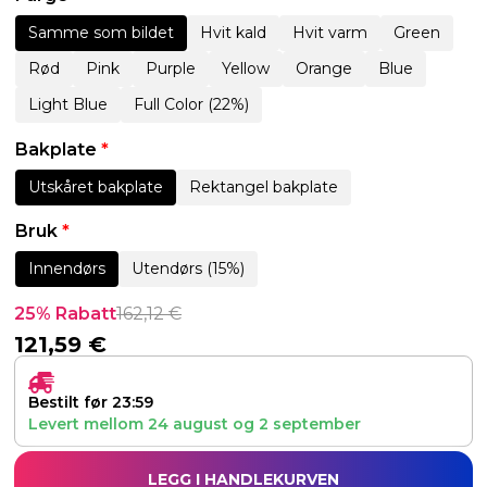
Samme som bildet
Hvit kald
Hvit varm
Green
Rød
Pink
Purple
Yellow
Orange
Blue
Light Blue
Full Color (22%)
Bakplate
*
Utskåret bakplate
Rektangel bakplate
Bruk
*
Innendørs
Utendørs (15%)
25% Rabatt
162,12
€
121,59
€
Bestilt før 23:59
Levert mellom
24 august
og
2 september
LEGG I HANDLEKURVEN