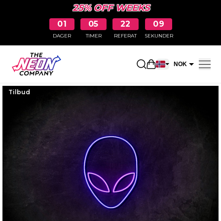
25% OFF WEEKS
01
05
22
08
DAGER
TIMER
REFERAT
SEKUNDER
Åpne handlekurv
NOK
EUR
Tilbud