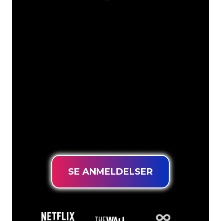
Våre kunder
Neonspesialistene i The Neon Company
er klare til å forvandle firmanavnet,
logoen eller merkevaren din til
neonbelysning på en stemningsfull og
kraftfull måte. Med over 5000+
selskaper og velkjente merkevarer i
kundebasen vår, har du kommet til rett
sted for et holdbart neonskilt til den
laveste prisgarantien.
SE ANMELDELSER