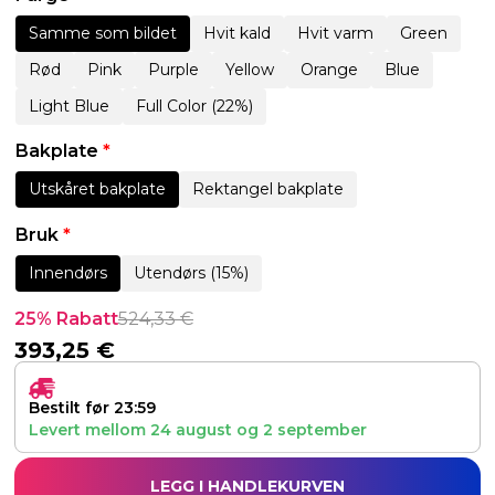
Samme som bildet
Hvit kald
Hvit varm
Green
Rød
Pink
Purple
Yellow
Orange
Blue
Light Blue
Full Color (22%)
Bakplate
*
Utskåret bakplate
Rektangel bakplate
Bruk
*
Innendørs
Utendørs (15%)
25% Rabatt
524,33
€
393,25
€
Bestilt før 23:59
Levert mellom
24 august
og
2 september
LEGG I HANDLEKURVEN