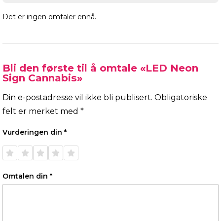
Det er ingen omtaler ennå.
Bli den første til å omtale «LED Neon
Sign Cannabis»
Din e-postadresse vil ikke bli publisert.
Obligatoriske
felt er merket med
*
Vurderingen din
*
1 av 5
2 av 5
3 av 5
4 av 5
5 av 5
stjerner
stjerner
stjerner
stjerner
stjerner
Omtalen din
*