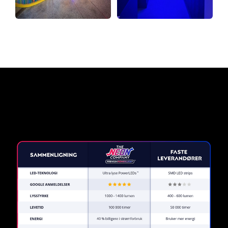
Hvorfor et neonskilt fra The
Neon Company