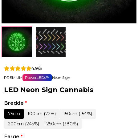
4.9/5
PREMIUM
PowerLEDs™
Neon Sign
LED Neon Sign Cannabis
Bredde
*
75cm
100cm (72%)
150cm (154%)
200cm (245%)
250cm (380%)
Farge
*