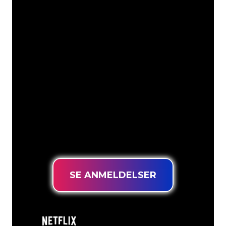
Våre kunder
Neonspesialistene i The Neon Company
er klare til å forvandle firmanavnet,
logoen eller merkevaren din til
neonbelysning på en stemningsfull og
kraftfull måte. Med over 5000+
selskaper og velkjente merkevarer i
kundebasen vår, har du kommet til rett
sted for et holdbart neonskilt til den
laveste prisgarantien.
SE ANMELDELSER