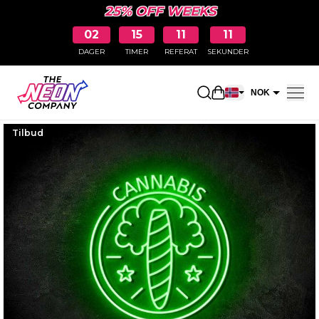
25% OFF WEEKS
02
15
11
10
DAGER
TIMER
REFERAT
SEKUNDER
Åpne handlekurv
NOK
EUR
Tilbud