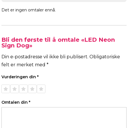
Det er ingen omtaler ennå.
Bli den første til å omtale «LED Neon
Sign Dog»
Din e-postadresse vil ikke bli publisert.
Obligatoriske
felt er merket med
*
Vurderingen din
*
1 av 5
2 av 5
3 av 5
4 av 5
5 av 5
stjerner
stjerner
stjerner
stjerner
stjerner
Omtalen din
*