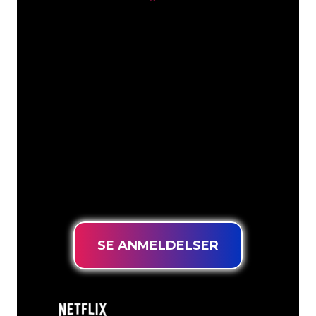
Våre kunder
Neonspesialistene i The Neon Company
er klare til å forvandle firmanavnet,
logoen eller merkevaren din til
neonbelysning på en stemningsfull og
kraftfull måte. Med over 5000+
selskaper og velkjente merkevarer i
kundebasen vår, har du kommet til rett
sted for et holdbart neonskilt til den
laveste prisgarantien.
SE ANMELDELSER