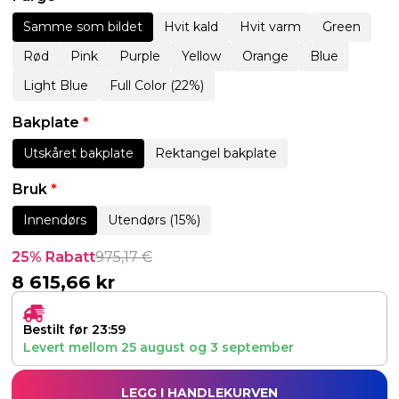
Samme som bildet
Hvit kald
Hvit varm
Green
Rød
Pink
Purple
Yellow
Orange
Blue
Light Blue
Full Color (22%)
Bakplate
*
Utskåret bakplate
Rektangel bakplate
Bruk
*
Innendørs
Utendørs (15%)
25% Rabatt
975,17
€
8 615,66
kr
Bestilt før 23:59
Levert mellom
25 august
og
3 september
LEGG I HANDLEKURVEN