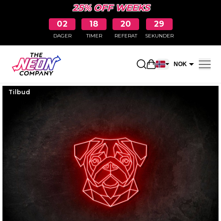
25% OFF WEEKS
02
18
20
29
DAGER
TIMER
REFERAT
SEKUNDER
Åpne handlekurv
NOK
EUR
Tilbud