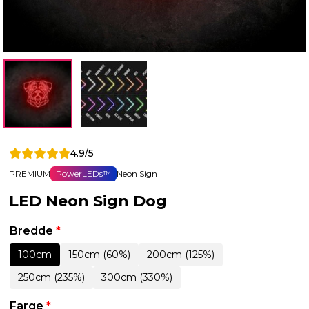
4.9/5
PREMIUM
PowerLEDs™
Neon Sign
LED Neon Sign Dog
Bredde
*
100cm
150cm (60%)
200cm (125%)
250cm (235%)
300cm (330%)
Farge
*