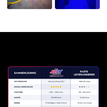
Hvorfor et neonskilt fra The
Neon Company