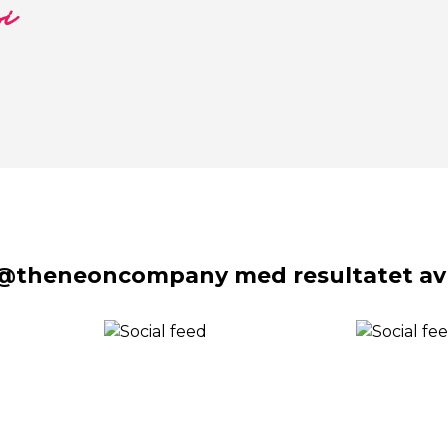
si
 @theneoncompany med resultatet av 