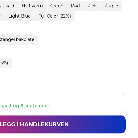
it kald
Hvit varm
Green
Rød
Pink
Purple
e
Light Blue
Full Color (22%)
tangel bakplate
15%)
ugust
og
3 september
LEGG I HANDLEKURVEN