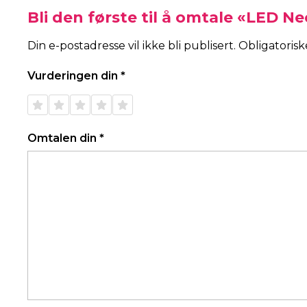
Bli den første til å omtale «LED N
Din e-postadresse vil ikke bli publisert.
Obligatoris
Vurderingen din
*
1 av 5
2 av 5
3 av 5
4 av 5
5 av 5
stjerner
stjerner
stjerner
stjerner
stjerner
Omtalen din
*