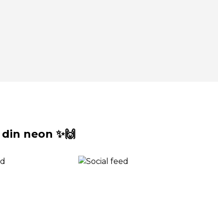
din neon ✨🙌