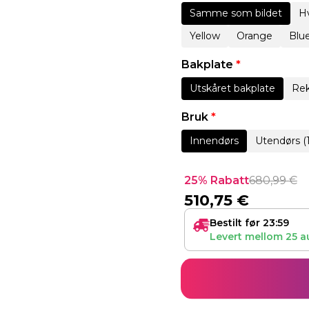
Samme som bildet
Hv
Yellow
Orange
Blu
Bakplate
*
Utskåret bakplate
Rek
Bruk
*
Innendørs
Utendørs (
25% Rabatt
680,99
€
510,75
€
Bestilt før 23:59
Levert mellom
25 a