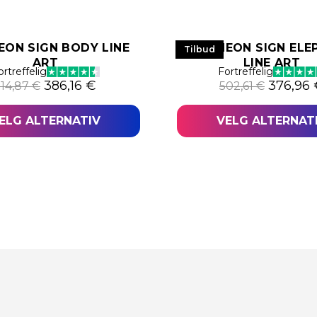
EON SIGN BODY LINE
LED NEON SIGN EL
Tilbud
ART
LINE ART
 €.
781,44 €.
ortreffelig
Fortreffelig
Opprinnelig pris var: 514,87 €.
Nåværende pris er: 386,16 €.
Opprinne
386,16
€
376,96
514,87
€
502,61
€
ELG ALTERNATIV
VELG ALTERNAT