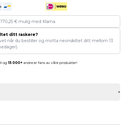
v
170,25
€
mulig med Klarna.
tet ditt raskere?
ivet når du bestiller og motta neonskiltet ditt mellom
13
kedager).
ll og
15 000+
andre er fans av våre produkter!
+