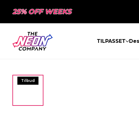
25% OFF WEEKS
TILPASSET
Des
Tilbud