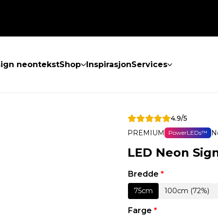
ign neontekst
Shop
Inspirasjon
Services
4.9/5
PREMIUM
N
PowerLEDs™
LED Neon Sign
Bredde
*
75cm
100cm (72%)
Farge
*