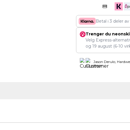
Betal i 3 deler a
Trenger du neonskil
Velg Express-alternat
og
19 august
(6-10 vir
Jason Derulo, Hardwe