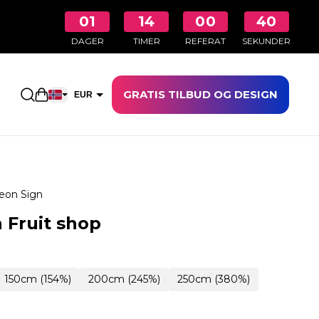
01
14
00
39
DAGER
TIMER
REFERAT
SEKUNDER
GRATIS TILBUD OG DESIGN
Åpne handlekurven
EUR
NOK
eon Sign
 Fruit shop
150cm (154%)
200cm (245%)
250cm (380%)