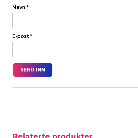
Navn
*
E-post
*
Relaterte produkter