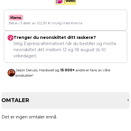
Betal i 3 deler av
122,59
€
mulig med Klarna.
Trenger du neonskiltet ditt raskere?
Velg Express-alternativet når du bestiller og motta
neonskiltet ditt mellom
12
og
18 august
(6-10
virkedager).
Jason Derulo, Hardwell og
15 000+
andre er fans av våre
produkter!
OMTALER
Det er ingen omtaler ennå.