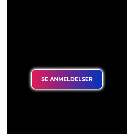
Neonspesialistene i The Neon Company
er klare til å forvandle firmanavnet,
logoen eller merkevaren din til
neonbelysning på en stemningsfull og
kraftfull måte. Med over 5000+
selskaper og velkjente merkevarer i
kundebasen vår, har du kommet til rett
sted for et holdbart neonskilt til den
laveste prisgarantien.
SE ANMELDELSER