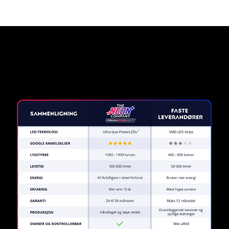
Hvorfor et neonskilt fra The
Neon Company