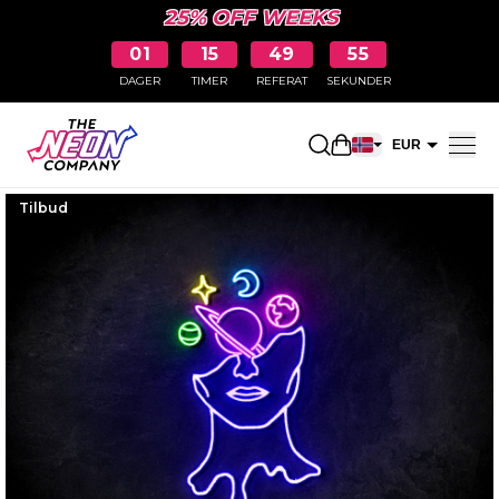
25% OFF WEEKS
01
15
49
54
DAGER
TIMER
REFERAT
SEKUNDER
Åpne handlekurv
EUR
NOK
Tilbud