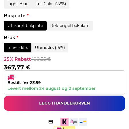
Light Blue
Full Color (22%)
Bakplate
*
Utskåret bakplate
Rektangel bakplate
Bruk
*
Innendørs
Utendørs (15%)
25% Rabatt
490,35
€
367,77
€
Bestilt før 23:59
Levert mellom
24 august
og
2 september
LEGG I HANDLEKURVEN