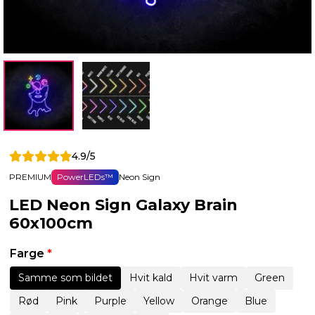
4.9/5
PREMIUM
PowerLEDs™
Neon Sign
LED Neon Sign Galaxy Brain
60x100cm
Farge
*
Samme som bildet
Hvit kald
Hvit varm
Green
Rød
Pink
Purple
Yellow
Orange
Blue