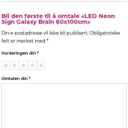
Bli den første til å omtale «LED Neon
Sign Galaxy Brain 60x100cm»
Din e-postadresse vil ikke bli publisert.
Obligatoriske
felt er merket med
*
Vurderingen din
*
1 av 5
2 av 5
3 av 5
4 av 5
5 av 5
stjerner
stjerner
stjerner
stjerner
stjerner
Omtalen din
*