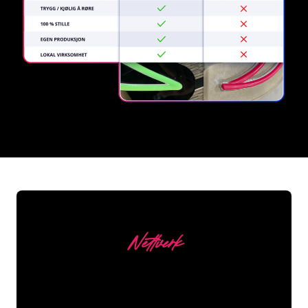
REGULAR
SUPPLIERS
Nettverk
Våre kunder