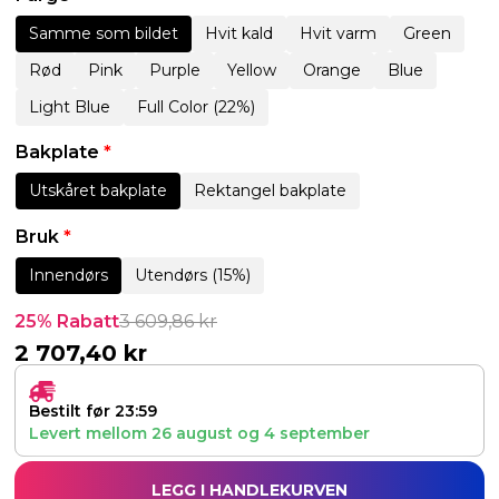
Samme som bildet
Hvit kald
Hvit varm
Green
Rød
Pink
Purple
Yellow
Orange
Blue
Light Blue
Full Color (22%)
Bakplate
*
Utskåret bakplate
Rektangel bakplate
Bruk
*
Innendørs
Utendørs (15%)
25% Rabatt
3 609,86
kr
2 707,40
kr
Bestilt før 23:59
Levert mellom
26 august
og
4 september
LEGG I HANDLEKURVEN