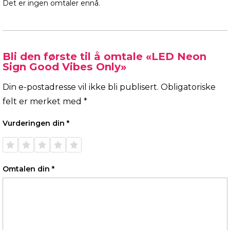
Det er ingen omtaler ennå.
Bli den første til å omtale «LED Neon
Sign Good Vibes Only»
Din e-postadresse vil ikke bli publisert.
Obligatoriske
felt er merket med
*
Vurderingen din
*
1 av 5
2 av 5
3 av 5
4 av 5
5 av 5
stjerner
stjerner
stjerner
stjerner
stjerner
Omtalen din
*