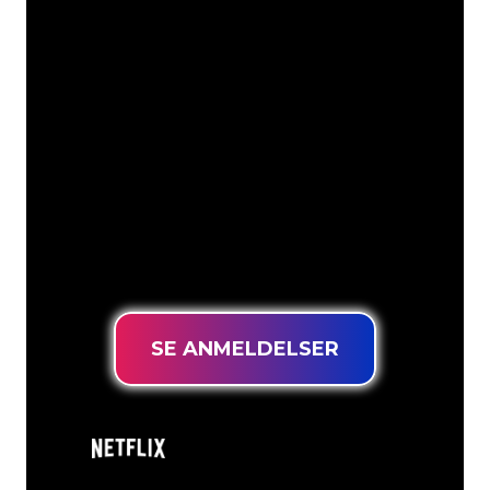
Våre kunder
Neonspesialistene i The Neon Company
er klare til å forvandle firmanavnet,
logoen eller merkevaren din til
neonbelysning på en stemningsfull og
kraftfull måte. Med over 5000+
selskaper og velkjente merkevarer i
kundebasen vår, har du kommet til rett
sted for et holdbart neonskilt til den
laveste prisgarantien.
SE ANMELDELSER