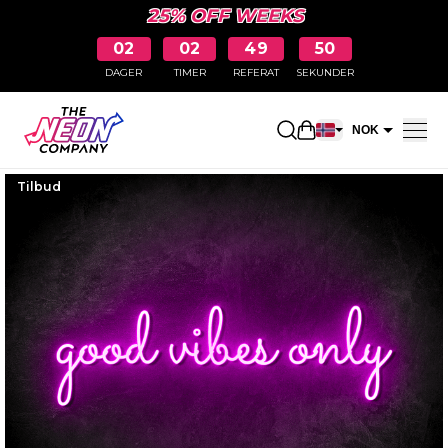
25% OFF WEEKS
02
02
49
50
DAGER
TIMER
REFERAT
SEKUNDER
Åpne handlekurv
NOK
EUR
Tilbud