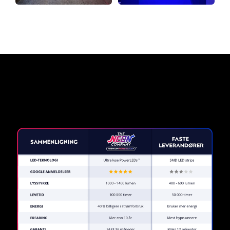
Hvorfor et neonskilt fra The
Neon Company