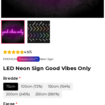
4.9/5
PREMIUM
PowerLEDs™
Neon Sign
LED Neon Sign Good Vibes Only
Bredde
*
75cm
100cm (72%)
150cm (154%)
200cm (245%)
250cm (380%)
Farge
*