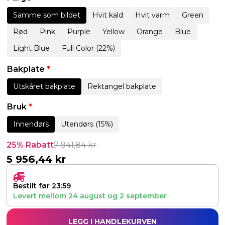
Samme som bildet
Hvit kald
Hvit varm
Green
Rød
Pink
Purple
Yellow
Orange
Blue
Light Blue
Full Color (22%)
Bakplate
*
Utskåret bakplate
Rektangel bakplate
Bruk
*
Innendørs
Utendørs (15%)
25% Rabatt
7 941,84
kr
5 956,44
kr
Bestilt før 23:59
Levert mellom
24 august
og
2 september
LEGG I HANDLEKURVEN