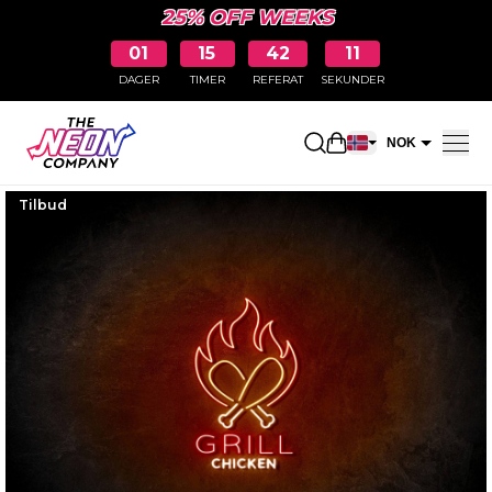
25% OFF WEEKS
01
15
42
11
DAGER
TIMER
REFERAT
SEKUNDER
Åpne handlekurv
NOK
EUR
Tilbud