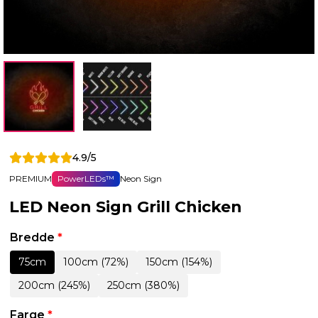
4.9/5
PREMIUM
PowerLEDs™
Neon Sign
LED Neon Sign Grill Chicken
Bredde
*
75cm
100cm (72%)
150cm (154%)
200cm (245%)
250cm (380%)
Farge
*