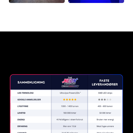
Hvorfor et neonskilt fra The
Neon Company