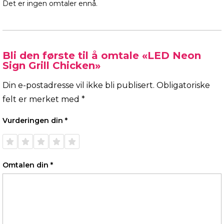
Det er ingen omtaler ennå.
Bli den første til å omtale «LED Neon
Sign Grill Chicken»
Din e-postadresse vil ikke bli publisert.
Obligatoriske
felt er merket med
*
Vurderingen din
*
1 av 5
2 av 5
3 av 5
4 av 5
5 av 5
stjerner
stjerner
stjerner
stjerner
stjerner
Omtalen din
*