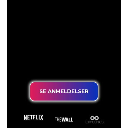
Våre kunder
Neonspesialistene i The Neon Company
er klare til å forvandle firmanavnet,
logoen eller merkevaren din til
neonbelysning på en stemningsfull og
kraftfull måte. Med over 5000+
selskaper og velkjente merkevarer i
kundebasen vår, har du kommet til rett
sted for et holdbart neonskilt til den
laveste prisgarantien.
SE ANMELDELSER