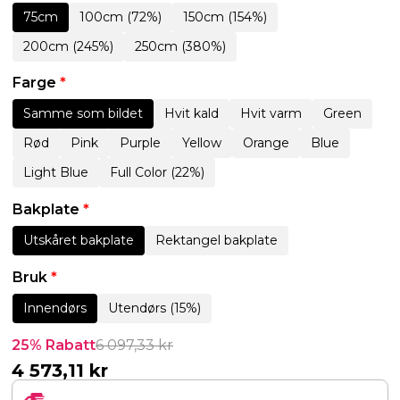
75cm
100cm (72%)
150cm (154%)
200cm (245%)
250cm (380%)
Farge
*
Samme som bildet
Hvit kald
Hvit varm
Green
Rød
Pink
Purple
Yellow
Orange
Blue
Light Blue
Full Color (22%)
Bakplate
*
Utskåret bakplate
Rektangel bakplate
Bruk
*
Innendørs
Utendørs (15%)
25% Rabatt
6 097,33
kr
4 573,11
kr