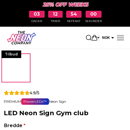
25% OFF WEEKS
03
12
53
59
DAGER
TIMER
REFERAT
SEKUNDER
Åpne handleku
NOK
EUR
Tilbud
4.9/5
PREMIUM
PowerLEDs™
Neon Sign
LED Neon Sign Gym club
Bredde
*