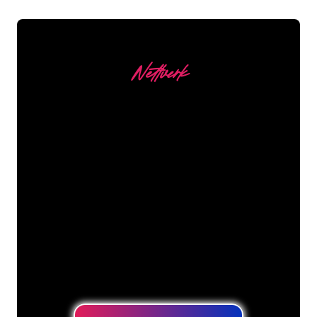
Nettverk
Våre kunder
Neonspesialistene i The Neon Company
er klare til å forvandle firmanavnet,
logoen eller merkevaren din til
neonbelysning på en stemningsfull og
kraftfull måte. Med over 5000+
selskaper og velkjente merkevarer i
kundebasen vår, har du kommet til rett
sted for et holdbart neonskilt til den
laveste prisgarantien.