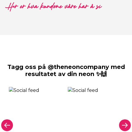
Her er hva kundene våre har å si
Tagg oss på @theneoncompany med
resultatet av din neon ✨🙌