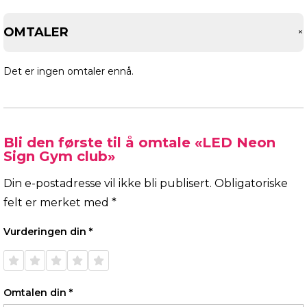
OMTALER
Det er ingen omtaler ennå.
Bli den første til å omtale «LED Neon
Sign Gym club»
Din e-postadresse vil ikke bli publisert.
Obligatoriske
felt er merket med
*
Vurderingen din
*
1 av 5
2 av 5
3 av 5
4 av 5
5 av 5
stjerner
stjerner
stjerner
stjerner
stjerner
Omtalen din
*