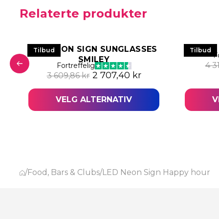
Relaterte produkter
LED NEON SIGN SUNGLASSES
LED
Tilbud
Tilbud
F
SMILEY
4 3
Fortreffelig
s var: 3 609,86 kr.
ærende pris er: 2 707,40 kr.
Opprinnelig pris var: 3 609,86
Nåværende pris er
2 707,40
kr
3 609,86
kr
VELG ALTERNATIV
V
/
Food, Bars & Clubs
/
LED Neon Sign Happy hour