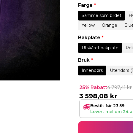
Farge
*
Samme som bildet
Hv
Yellow
Orange
Blu
Bakplate
*
Utskåret bakplate
Rek
Bruk
*
Innendørs
Utendørs (
25% Rabatt
4 797,41
kr
3 598,08
kr
Bestilt før 23:59
Levert mellom
24 a