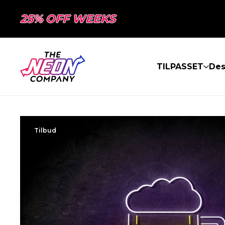
25% OFF WEEKS
TILPASSET
Des
Tilbud