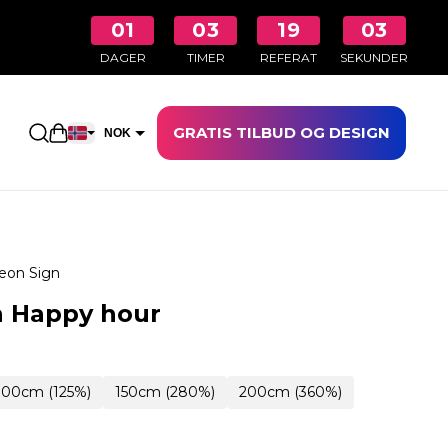
01
03
19
02
DAGER
TIMER
REFERAT
SEKUNDER
GRATIS TILBUD OG DESIGN
Åpne handlekurven
NOK
EUR
eon Sign
n Happy hour
100cm (125%)
150cm (280%)
200cm (360%)