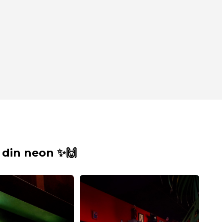
din neon ✨🙌