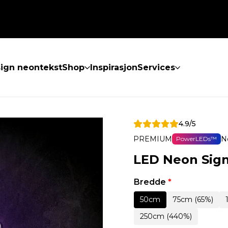
ign neontekst
Shop
Inspirasjon
Services
4.9/5
PREMIUM
N
PowerLEDs™
LED Neon Sig
Bredde
*
50cm
75cm (65%)
250cm (440%)