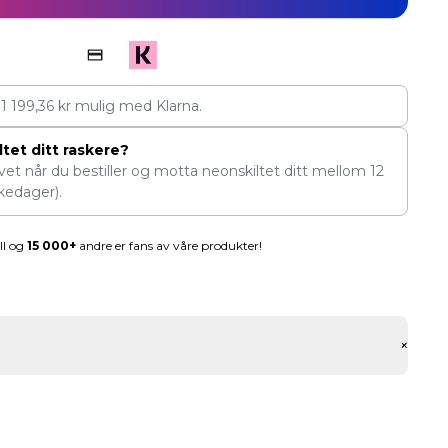
v
1 199,36
kr
mulig med Klarna.
tet ditt raskere?
ivet når du bestiller og motta neonskiltet ditt mellom
12
rkedager).
ll og
15 000+
andre er fans av våre produkter!
+