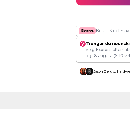
Betal i 3 deler a
Trenger du neonskil
Velg Express-alternat
og
18 august
(6-10 vi
Jason Derulo, Hardwe