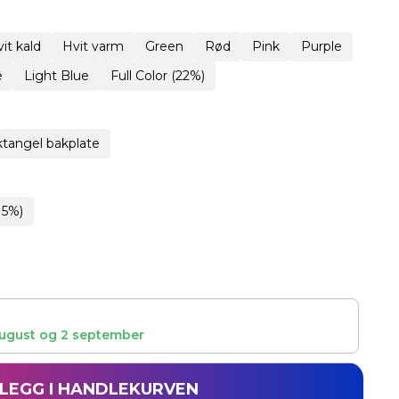
it kald
Hvit varm
Green
Rød
Pink
Purple
e
Light Blue
Full Color (22%)
tangel bakplate
15%)
ugust
og
2 september
LEGG I HANDLEKURVEN