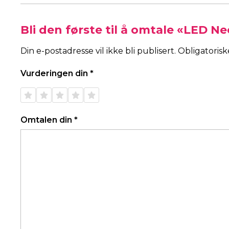
Bli den første til å omtale «LED 
Din e-postadresse vil ikke bli publisert.
Obligatoris
Vurderingen din
*
1 av 5
2 av 5
3 av 5
4 av 5
5 av 5
stjerner
stjerner
stjerner
stjerner
stjerner
Omtalen din
*