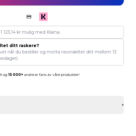
v
1 123,14
kr
mulig med Klarna.
tet ditt raskere?
ivet når du bestiller og motta neonskiltet ditt mellom
13
kedager).
ll og
15 000+
andre er fans av våre produkter!
+