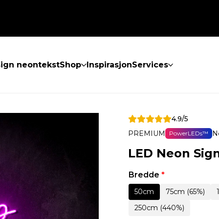
ign neontekst
Shop
Inspirasjon
Services
4.9/5
PREMIUM
N
PowerLEDs™
LED Neon Sign
Bredde
*
50cm
75cm (65%)
250cm (440%)