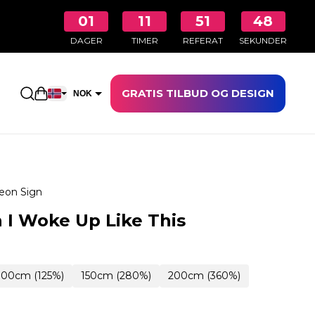
01
11
51
47
DAGER
TIMER
REFERAT
SEKUNDER
GRATIS TILBUD OG DESIGN
Åpne handlekurven
NOK
EUR
eon Sign
 I Woke Up Like This
100cm (125%)
150cm (280%)
200cm (360%)