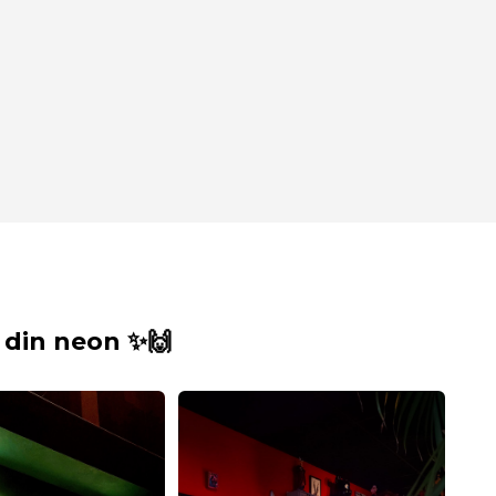
din neon ✨🙌