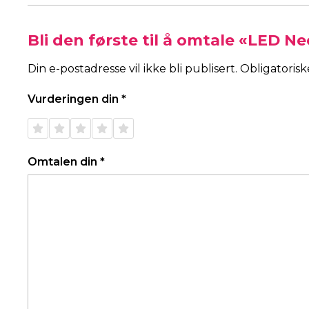
Bli den første til å omtale «LED N
Din e-postadresse vil ikke bli publisert.
Obligatoris
Vurderingen din
*
1 av 5
2 av 5
3 av 5
4 av 5
5 av 5
stjerner
stjerner
stjerner
stjerner
stjerner
Omtalen din
*