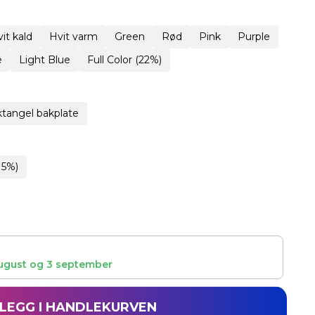
it kald
Hvit varm
Green
Rød
Pink
Purple
e
Light Blue
Full Color (22%)
tangel bakplate
15%)
ugust
og
3 september
LEGG I HANDLEKURVEN