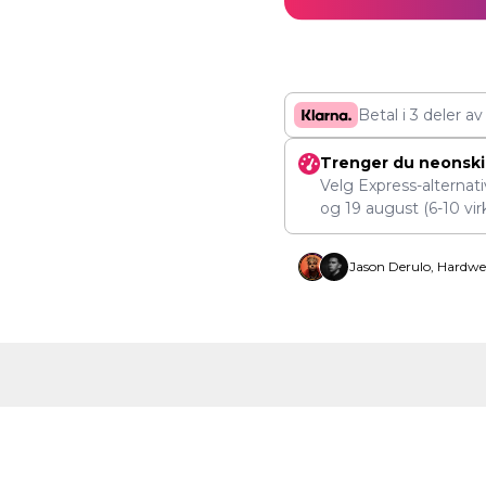
Betal i 3 deler a
Trenger du neonskil
Velg Express-alternat
og
19 august
(6-10 vir
Jason Derulo, Hardwe