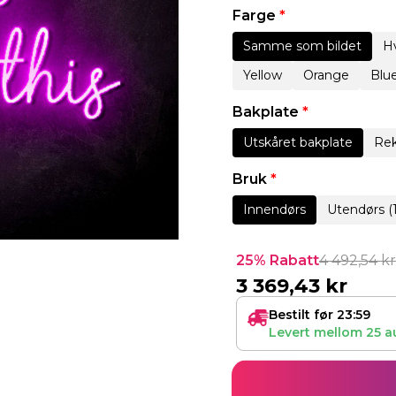
Farge
*
Samme som bildet
Hv
Yellow
Orange
Blu
Bakplate
*
Utskåret bakplate
Rek
Bruk
*
Innendørs
Utendørs (
25% Rabatt
4 492,54
kr
3 369,43
kr
Bestilt før 23:59
Levert mellom
25 a