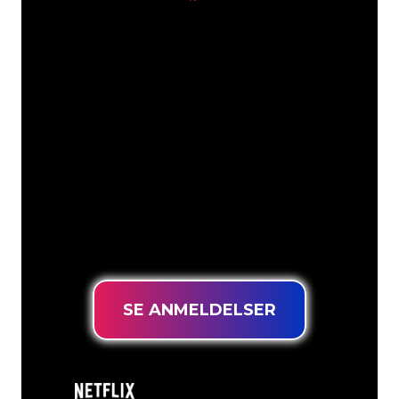
Våre kunder
Neonspesialistene i The Neon Company
er klare til å forvandle firmanavnet,
logoen eller merkevaren din til
neonbelysning på en stemningsfull og
kraftfull måte. Med over 5000+
selskaper og velkjente merkevarer i
kundebasen vår, har du kommet til rett
sted for et holdbart neonskilt til den
laveste prisgarantien.
SE ANMELDELSER