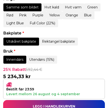
Samme som bildet
Hvit kald
Hvit varm
Green
Rød
Pink
Purple
Yellow
Orange
Blue
Light Blue
Full Color (22%)
Bakplate
*
Utskåret bakplate
Rektangel bakplate
Bruk
*
Innendørs
Utendørs (15%)
25% Rabatt
592,44
€
5 234,33
kr
Bestilt før 23:59
Levert mellom
26 august
og
4 september
LEGG I HANDLEKURVEN