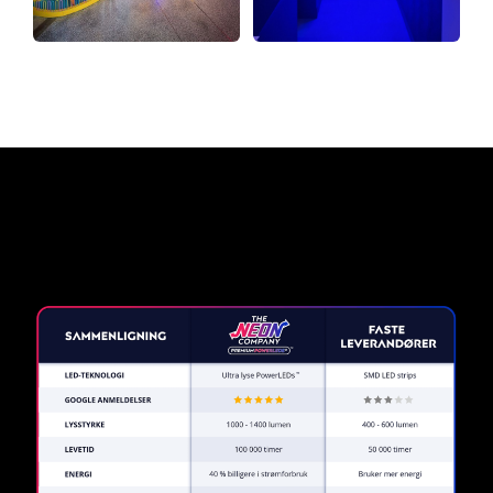
Hvorfor et neonskilt fra The
Neon Company