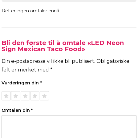
Det er ingen omtaler ennå.
Bli den første til å omtale «LED Neon
Sign Mexican Taco Food»
Din e-postadresse vil ikke bli publisert.
Obligatoriske
felt er merket med
*
Vurderingen din
*
1 av 5
2 av 5
3 av 5
4 av 5
5 av 5
stjerner
stjerner
stjerner
stjerner
stjerner
Omtalen din
*