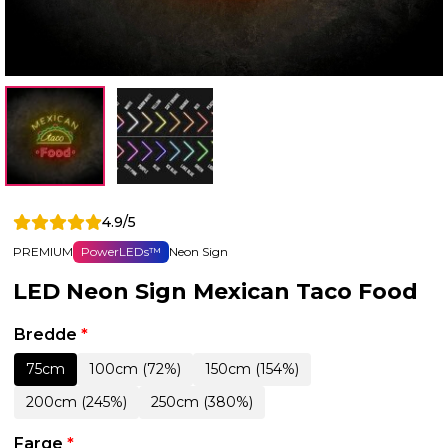
4.9/5
PREMIUM
PowerLEDs™
Neon Sign
LED Neon Sign Mexican Taco Food
Bredde
*
75cm
100cm (72%)
150cm (154%)
200cm (245%)
250cm (380%)
Farge
*