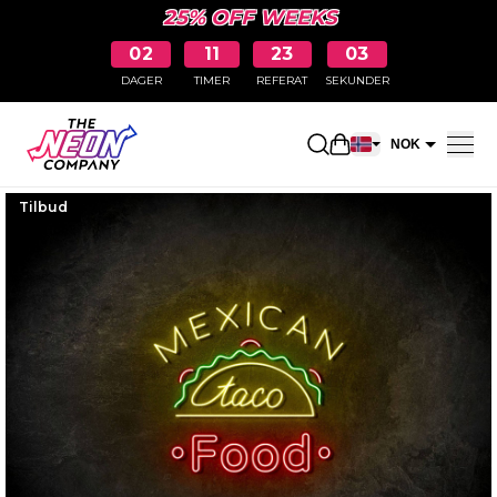
25% OFF WEEKS
02
11
23
02
DAGER
TIMER
REFERAT
SEKUNDER
Åpne handlekurv
NOK
EUR
Tilbud