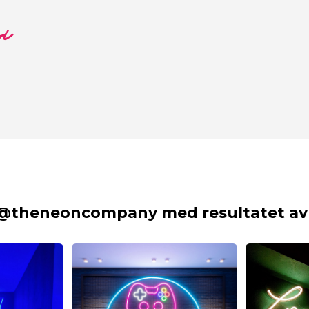
si
 @theneoncompany med resultatet av 