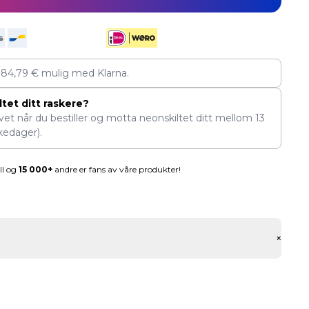
v
84,79
€
mulig med Klarna.
tet ditt raskere?
ivet når du bestiller og motta neonskiltet ditt mellom
13
kedager).
ll og
15 000+
andre er fans av våre produkter!
+