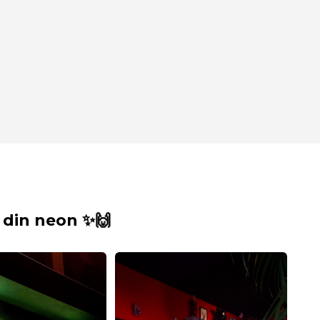
din neon ✨🙌