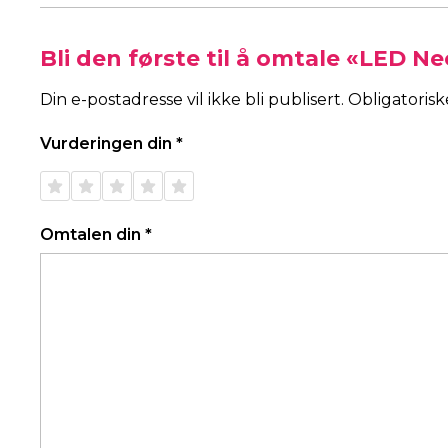
Bli den første til å omtale «LED 
Din e-postadresse vil ikke bli publisert.
Obligatoris
Vurderingen din
*
1 av 5
2 av 5
3 av 5
4 av 5
5 av 5
stjerner
stjerner
stjerner
stjerner
stjerner
Omtalen din
*