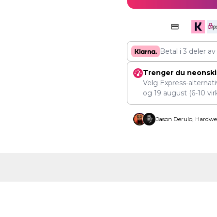
Betal i 3 deler a
Trenger du neonskil
Velg Express-alternat
og
19 august
(6-10 vir
Jason Derulo, Hardwe