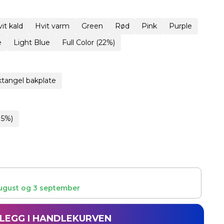
it kald
Hvit varm
Green
Rød
Pink
Purple
e
Light Blue
Full Color (22%)
tangel bakplate
15%)
ugust
og
3 september
LEGG I HANDLEKURVEN