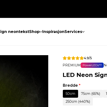
ign neontekst
Shop
Inspirasjon
Services
4.9/5
PREMIUM
N
PowerLEDs™
LED Neon Sig
Bredde
*
50cm
75cm (65%)
250cm (440%)