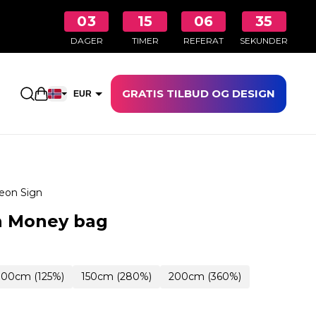
03
15
06
34
DAGER
TIMER
REFERAT
SEKUNDER
GRATIS TILBUD OG DESIGN
Åpne handlekurven
EUR
NOK
eon Sign
n Money bag
100cm (125%)
150cm (280%)
200cm (360%)