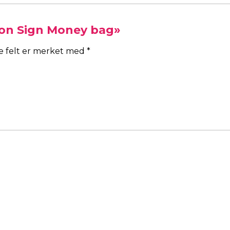
Neon Sign Money bag»
ke felt er merket med
*