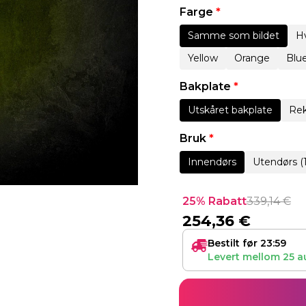
Farge
*
Samme som bildet
Hv
Yellow
Orange
Blu
Bakplate
*
Utskåret bakplate
Rek
Bruk
*
Innendørs
Utendørs (
25% Rabatt
339,14
€
254,36
€
Bestilt før 23:59
Levert mellom
25 a