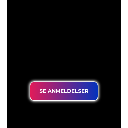
Våre kunder
Neonspesialistene i The Neon Company
er klare til å forvandle firmanavnet,
logoen eller merkevaren din til
neonbelysning på en stemningsfull og
kraftfull måte. Med over 5000+
selskaper og velkjente merkevarer i
kundebasen vår, har du kommet til rett
sted for et holdbart neonskilt til den
laveste prisgarantien.
SE ANMELDELSER