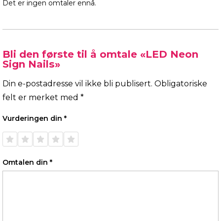
Det er ingen omtaler ennå.
Bli den første til å omtale «LED Neon
Sign Nails»
Din e-postadresse vil ikke bli publisert.
Obligatoriske
felt er merket med
*
Vurderingen din
*
1 av 5
2 av 5
3 av 5
4 av 5
5 av 5
stjerner
stjerner
stjerner
stjerner
stjerner
Omtalen din
*