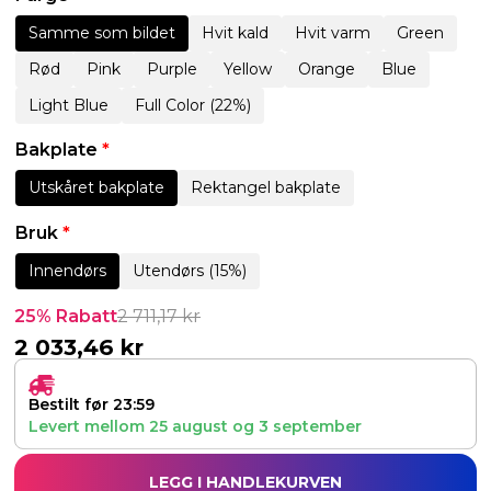
Samme som bildet
Hvit kald
Hvit varm
Green
Rød
Pink
Purple
Yellow
Orange
Blue
Light Blue
Full Color (22%)
Bakplate
*
Utskåret bakplate
Rektangel bakplate
Bruk
*
Innendørs
Utendørs (15%)
25% Rabatt
2 711,17
kr
2 033,46
kr
Bestilt før 23:59
Levert mellom
25 august
og
3 september
LEGG I HANDLEKURVEN