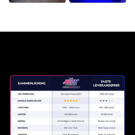
Hvorfor et neonskilt fra The
Neon Company