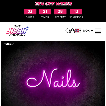
25% OFF WEEKS
03
21
28
12
DAGER
TIMER
REFERAT
SEKUNDER
Åpne handlekurv
NOK
EUR
Tilbud