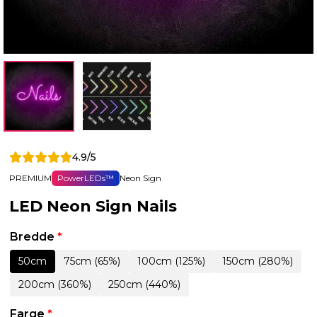
4.9/5
PREMIUM
PowerLEDs™
Neon Sign
LED Neon Sign Nails
Bredde
*
50cm
75cm (65%)
100cm (125%)
150cm (280%)
200cm (360%)
250cm (440%)
Farge
*