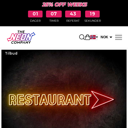
25% OFF WEEKS
01
07
43
18
DAGER
TIMER
REFERAT
SEKUNDER
Åpne handlekurv
NOK
EUR
Tilbud