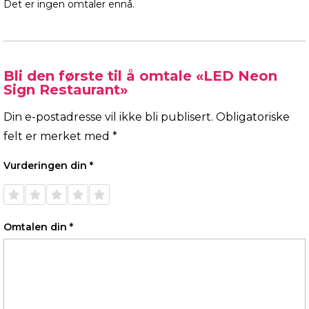
Det er ingen omtaler ennå.
Bli den første til å omtale «LED Neon
Sign Restaurant»
Din e-postadresse vil ikke bli publisert.
Obligatoriske
felt er merket med
*
Vurderingen din
*
1 av 5
2 av 5
3 av 5
4 av 5
5 av 5
stjerner
stjerner
stjerner
stjerner
stjerner
Omtalen din
*