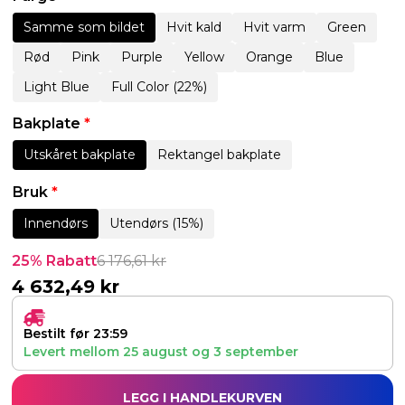
Samme som bildet
Hvit kald
Hvit varm
Green
Rød
Pink
Purple
Yellow
Orange
Blue
Light Blue
Full Color (22%)
Bakplate
*
Utskåret bakplate
Rektangel bakplate
Bruk
*
Innendørs
Utendørs (15%)
25% Rabatt
6 176,61
kr
4 632,49
kr
Bestilt før 23:59
Levert mellom
25 august
og
3 september
LEGG I HANDLEKURVEN