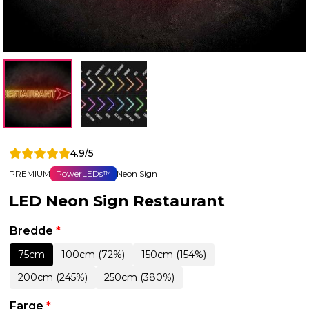
4.9/5
PREMIUM
PowerLEDs™
Neon Sign
LED Neon Sign Restaurant
Bredde
*
75cm
100cm (72%)
150cm (154%)
200cm (245%)
250cm (380%)
Farge
*