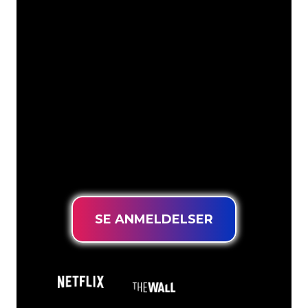
Våre kunder
Neonspesialistene i The Neon Company
er klare til å forvandle firmanavnet,
logoen eller merkevaren din til
neonbelysning på en stemningsfull og
kraftfull måte. Med over 5000+
selskaper og velkjente merkevarer i
kundebasen vår, har du kommet til rett
sted for et holdbart neonskilt til den
laveste prisgarantien.
SE ANMELDELSER