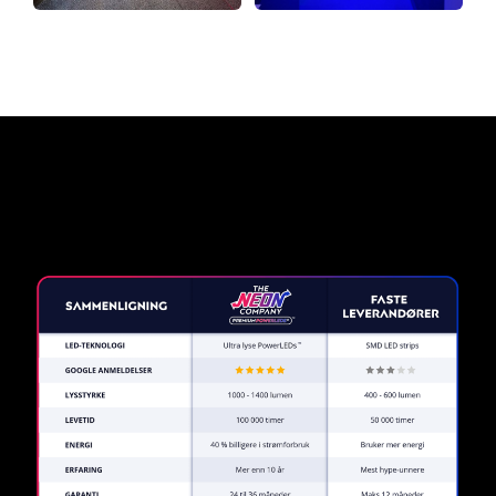
Hvorfor et neonskilt fra The
Neon Company