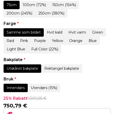
75cm
100cm (72%)
150cm (154%)
200cm (245%)
250cm (380%)
Farge
*
Samme som bildet
Hvit kald
Hvit varm
Green
Rød
Pink
Purple
Yellow
Orange
Blue
Light Blue
Full Color (22%)
Bakplate
*
Utskåret bakplate
Rektangel bakplate
Bruk
*
Innendørs
Utendørs (15%)
25% Rabatt
1.001,05
€
750,79
€