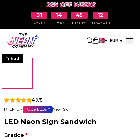
25% OFF WEEKS
01
14
45
11
DAGER
TIMER
REFERAT
SEKUNDER
Åpne handlekurv
EUR
NOK
Tilbud
4.9/5
PREMIUM
PowerLEDs™
Neon Sign
LED Neon Sign Sandwich
Bredde
*