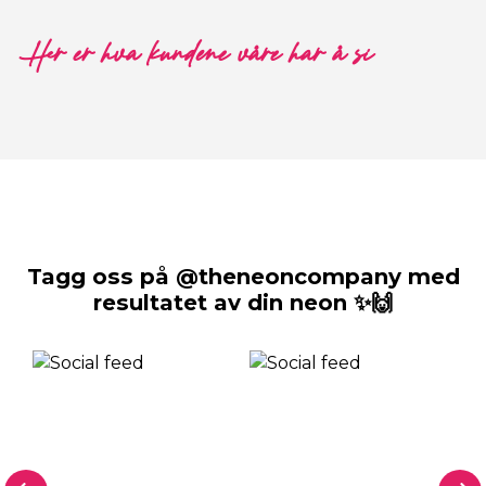
Her er hva kundene våre har å si
Tagg oss på @theneoncompany med
resultatet av din neon ✨🙌