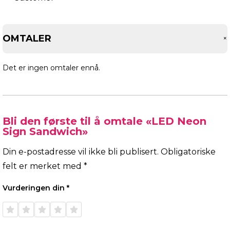
OMTALER
Det er ingen omtaler ennå.
Bli den første til å omtale «LED Neon
Sign Sandwich»
Din e-postadresse vil ikke bli publisert.
Obligatoriske
felt er merket med
*
Vurderingen din
*
1 av 5
2 av 5
3 av 5
4 av 5
5 av 5
stjerner
stjerner
stjerner
stjerner
stjerner