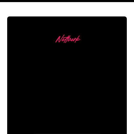
Nettverk
Våre kunder
Neonspesialistene i The Neon Company
er klare til å forvandle firmanavnet,
logoen eller merkevaren din til
neonbelysning på en stemningsfull og
kraftfull måte. Med over 5000+
selskaper og velkjente merkevarer i
kundebasen vår, har du kommet til rett
sted for et holdbart neonskilt til den
laveste prisgarantien.