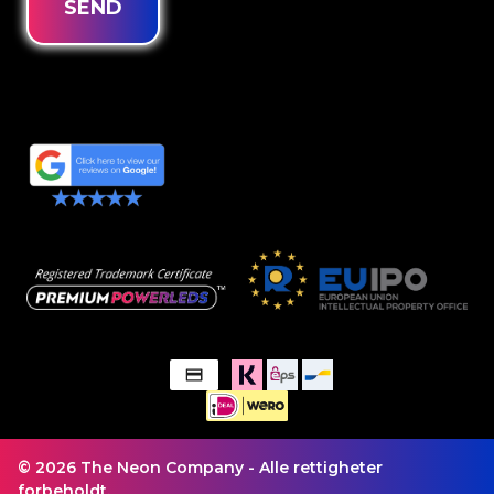
SEND
© 2026 The Neon Company - Alle rettigheter
forbeholdt.