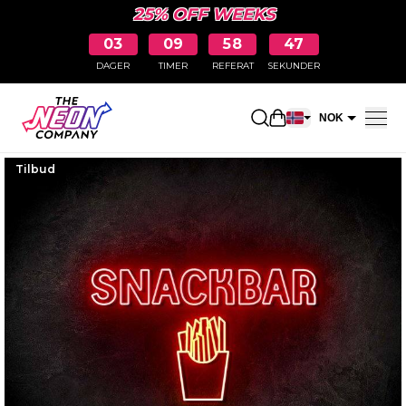
25% OFF WEEKS
03
09
58
46
DAGER
TIMER
REFERAT
SEKUNDER
Åpne handlekurv
NOK
EUR
Tilbud