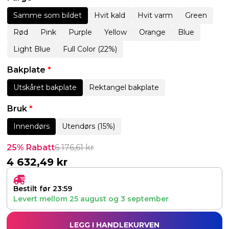
Samme som bildet
Hvit kald
Hvit varm
Green
Rød
Pink
Purple
Yellow
Orange
Blue
Light Blue
Full Color (22%)
Bakplate
*
Utskåret bakplate
Rektangel bakplate
Bruk
*
Innendørs
Utendørs (15%)
25% Rabatt
6 176,61
kr
4 632,49
kr
Bestilt før 23:59
Levert mellom
25 august
og
3 september
LEGG I HANDLEKURVEN