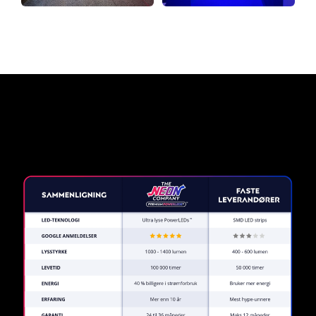
Hvorfor et neonskilt fra The
Neon Company