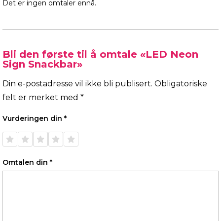
Det er ingen omtaler ennå.
Bli den første til å omtale «LED Neon
Sign Snackbar»
Din e-postadresse vil ikke bli publisert.
Obligatoriske
felt er merket med
*
Vurderingen din
*
1 av 5
2 av 5
3 av 5
4 av 5
5 av 5
stjerner
stjerner
stjerner
stjerner
stjerner
Omtalen din
*