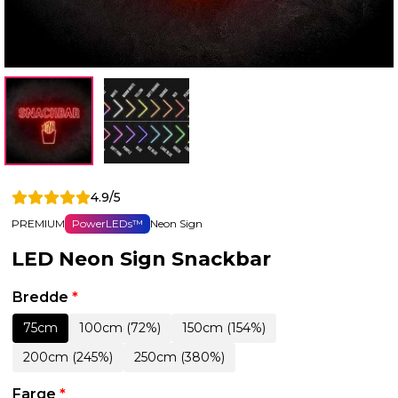
4.9/5
PREMIUM
PowerLEDs™
Neon Sign
LED Neon Sign Snackbar
Bredde
*
75cm
100cm (72%)
150cm (154%)
200cm (245%)
250cm (380%)
Farge
*