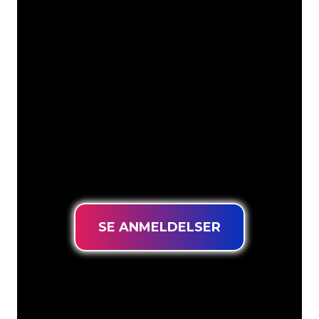
Våre kunder
Neonspesialistene i The Neon Company
er klare til å forvandle firmanavnet,
logoen eller merkevaren din til
neonbelysning på en stemningsfull og
kraftfull måte. Med over 5000+
selskaper og velkjente merkevarer i
kundebasen vår, har du kommet til rett
sted for et holdbart neonskilt til den
laveste prisgarantien.
SE ANMELDELSER