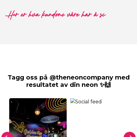
Her er hva kundene våre har å si
Tagg oss på @theneoncompany med
resultatet av din neon ✨🙌