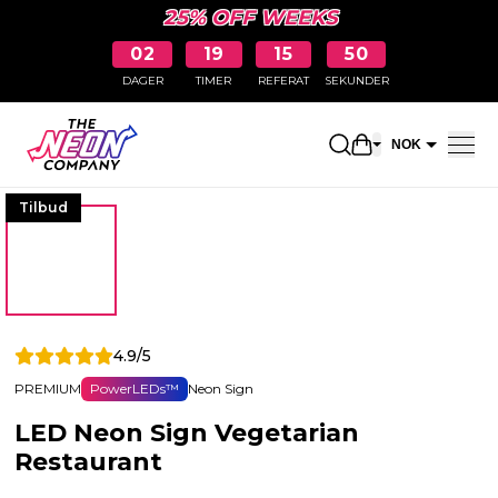
25% OFF WEEKS
02
19
15
49
DAGER
TIMER
REFERAT
SEKUNDER
Åpne handleku
NOK
EUR
Tilbud
4.9/5
PREMIUM
PowerLEDs™
Neon Sign
LED Neon Sign Vegetarian
Restaurant