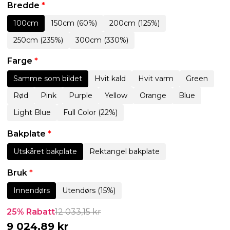
Bredde
*
100cm
150cm (60%)
200cm (125%)
250cm (235%)
300cm (330%)
Farge
*
Samme som bildet
Hvit kald
Hvit varm
Green
Rød
Pink
Purple
Yellow
Orange
Blue
Light Blue
Full Color (22%)
Bakplate
*
Utskåret bakplate
Rektangel bakplate
Bruk
*
Innendørs
Utendørs (15%)
25% Rabatt
12 033,15
kr
9 024,89
kr