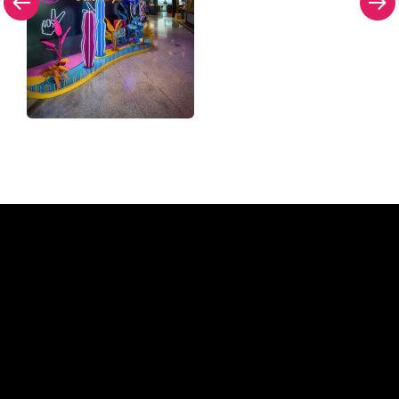
Hvorfor et neonskilt fra The
Neon Company
REGULAR
SUPPLIERS