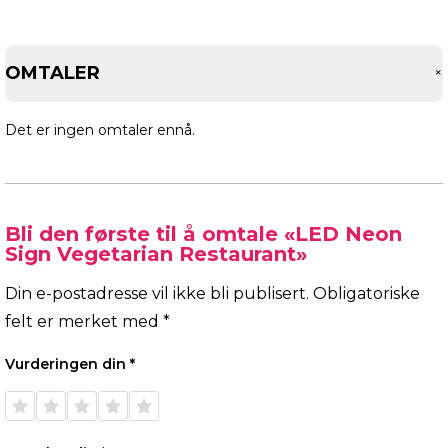
OMTALER
Det er ingen omtaler ennå.
Bli den første til å omtale «LED Neon
Sign Vegetarian Restaurant»
Din e-postadresse vil ikke bli publisert.
Obligatoriske
felt er merket med
*
Vurderingen din
*
1 av 5
2 av 5
3 av 5
4 av 5
5 av 5
stjerner
stjerner
stjerner
stjerner
stjerner