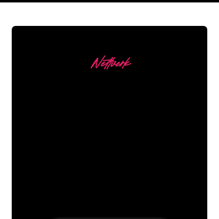
Nettverk
Våre kunder
Neonspesialistene i The Neon Company
er klare til å forvandle firmanavnet,
logoen eller merkevaren din til
neonbelysning på en stemningsfull og
kraftfull måte. Med over 5000+
selskaper og velkjente merkevarer i
kundebasen vår, har du kommet til rett
sted for et holdbart neonskilt til den
laveste prisgarantien.