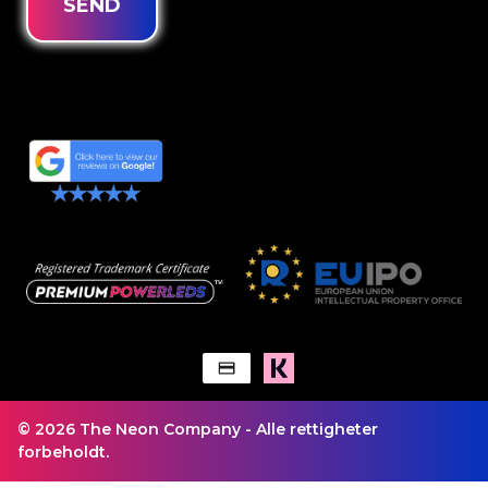
SEND
© 2026 The Neon Company - Alle rettigheter
forbeholdt.