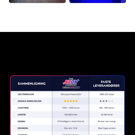
Hvorfor et neonskilt fra The
Neon Company