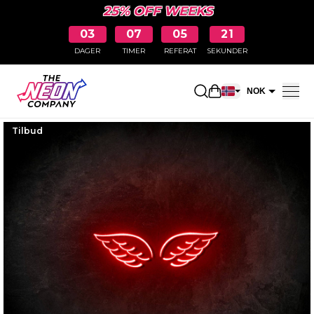
25% OFF WEEKS
03
07
05
20
DAGER
TIMER
REFERAT
SEKUNDER
Åpne handlekurv
NOK
EUR
Tilbud