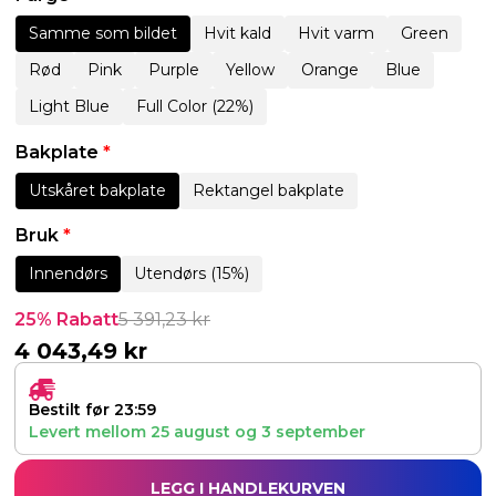
Samme som bildet
Hvit kald
Hvit varm
Green
Rød
Pink
Purple
Yellow
Orange
Blue
Light Blue
Full Color (22%)
Bakplate
*
Utskåret bakplate
Rektangel bakplate
Bruk
*
Innendørs
Utendørs (15%)
25% Rabatt
5 391,23
kr
4 043,49
kr
Bestilt før 23:59
Levert mellom
25 august
og
3 september
LEGG I HANDLEKURVEN