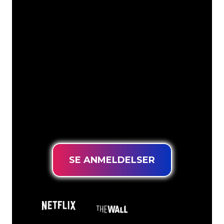
Våre kunder
Neonspesialistene i The Neon Company
er klare til å forvandle firmanavnet,
logoen eller merkevaren din til
neonbelysning på en stemningsfull og
kraftfull måte. Med over 5000+
selskaper og velkjente merkevarer i
kundebasen vår, har du kommet til rett
sted for et holdbart neonskilt til den
laveste prisgarantien.
SE ANMELDELSER