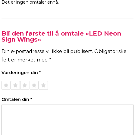
Det er ingen omtaler ennå.
Bli den første til å omtale «LED Neon
Sign Wings»
Din e-postadresse vil ikke bli publisert.
Obligatoriske
felt er merket med
*
Vurderingen din
*
1 av 5
2 av 5
3 av 5
4 av 5
5 av 5
stjerner
stjerner
stjerner
stjerner
stjerner
Omtalen din
*