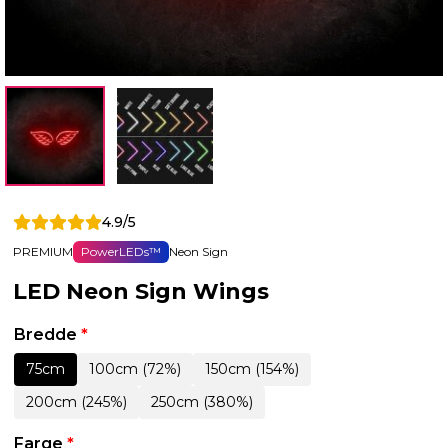
4.9/5
PREMIUM
PowerLEDs™
Neon Sign
LED Neon Sign Wings
Bredde
*
75cm
100cm (72%)
150cm (154%)
200cm (245%)
250cm (380%)
Farge
*