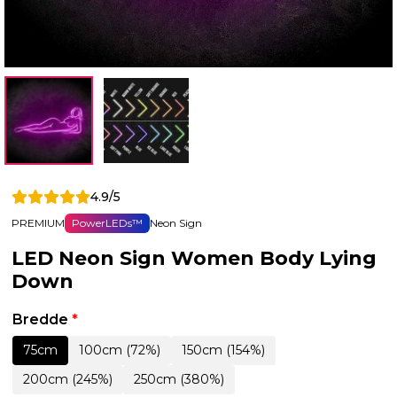
4.9/5
PREMIUM
PowerLEDs™
Neon Sign
LED Neon Sign Women Body Lying
Down
Bredde
*
75cm
100cm (72%)
150cm (154%)
200cm (245%)
250cm (380%)