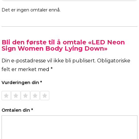
Det er ingen omtaler ennå.
Bli den første til å omtale «LED Neon
Sign Women Body Lying Down»
Din e-postadresse vil ikke bli publisert.
Obligatoriske
felt er merket med
*
Vurderingen din
*
1 av 5
2 av 5
3 av 5
4 av 5
5 av 5
stjerner
stjerner
stjerner
stjerner
stjerner
Omtalen din
*