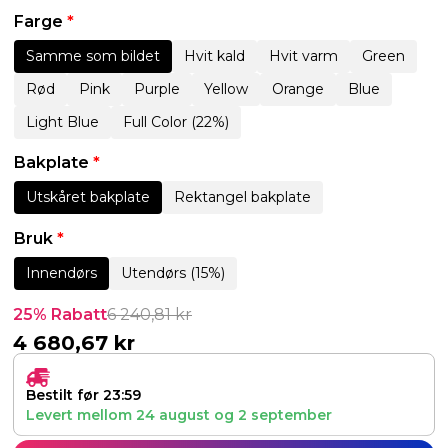
Farge
*
Samme som bildet
Hvit kald
Hvit varm
Green
Rød
Pink
Purple
Yellow
Orange
Blue
Light Blue
Full Color (22%)
Bakplate
*
Utskåret bakplate
Rektangel bakplate
Bruk
*
Innendørs
Utendørs (15%)
25% Rabatt
6 240,81
kr
4 680,67
kr
Bestilt før 23:59
Levert mellom
24 august
og
2 september