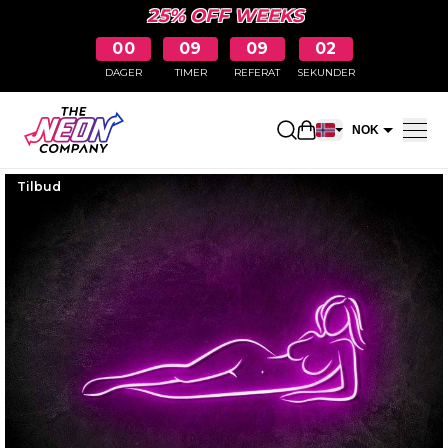
25% OFF WEEKS
00
09
09
01
DAGER
TIMER
REFERAT
SEKUNDER
Åpne handlekurv
NOK
EUR
Tilbud