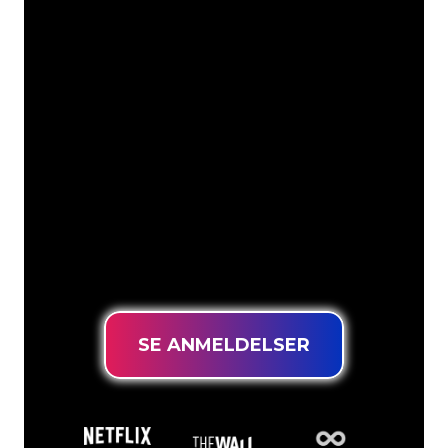
Våre kunder
Neonspesialistene i The Neon Company
er klare til å forvandle firmanavnet,
logoen eller merkevaren din til
neonbelysning på en stemningsfull og
kraftfull måte. Med over 5000+
selskaper og velkjente merkevarer i
kundebasen vår, har du kommet til rett
sted for et holdbart neonskilt til den
laveste prisgarantien.
SE ANMELDELSER