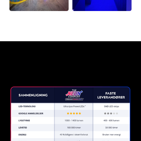
Hvorfor et neonskilt fra The
Neon Company