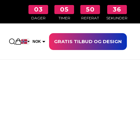
03
05
50
35
DAGER
TIMER
REFERAT
SEKUNDER
GRATIS TILBUD OG DESIGN
Åpne handlekurven
NOK
EUR