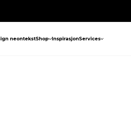
ign neontekst
Shop
Inspirasjon
Services
KE FUNNET