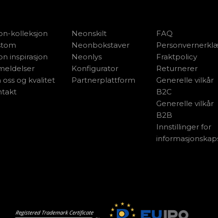
n-kolleksjon
Neonskilt
FAQ
stom
Neonbokstaver
Personvernerkl
n inspirasjon
Neonlys
Fraktpolicy
eldelser
Konfigurator
Returnerer
oss og kvalitet
Partnerplattform
Generelle vilkår
takt
B2C
Generelle vilkår
B2B
Innstillinger for
informasjonskap